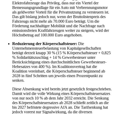
Elektrofahrzeuge das Privileg, dass nur ein Viertel der
Bemessungsgrundlage für ein Auto mit Verbrennungsmotor
als geldwerter Vorteil für die Privatnutzung zu versteuern ist.
Das gilt bislang jedoch nur, wenn der Bruttolistenpreis des
Fahrzeugs nicht mehr als 70.000 Euro beträgt. Um die
Förderung nachhaltiger Mobilität und die Nachfrage nach
emissionsfreien Kraftfahrzeugen weiter zu steigern, wird der
Höchstbetrag auf 100.000 Euro angehoben.
Reduzierung der Körperschaftsteuer:
Die
Unternehmensteuerbelastung von Kapitalgesellschaften
beträgt derzeit knapp 30 % (15 % Körperschaftsteuer + 0,825
% Solidaritätszuschlag + 14 % Gewerbesteuer unter
Berücksichtigung eines durchschnittlichen Gewerbesteuer-
Hebesatzes von 400 %). Im Koalitionsvertrag hat die
Koalition vereinbart, die Körperschaftsteuer beginnend ab
2028 in fünf Schritten um jeweils einen Prozentpunkt zu
senken.
Diese Absenkung wird bereits jetzt gesetzlich festgeschrieben.
Damit wird die volle Wirkung eines Körperschaftsteuersatzes
von nur noch 10 % ab dem Jahr 2032 erreicht. Die Senkung
des Körperschaftsteuersatzes ab 2028 schließt zeitlich an die
bis 2027 befristete degressive AfA an. Die Tarifsenkung hat
jedoch vorerst nur Signalwirkung, da die diversen