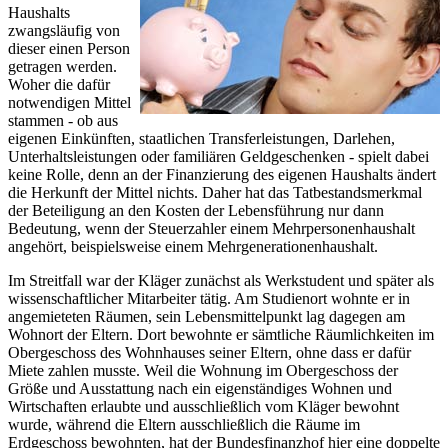
Haushalts
zwangsläufig von
dieser einen Person
getragen werden.
Woher die dafür
notwendigen Mittel
stammen - ob aus
eigenen Einkünften, staatlichen Transferleistungen, Darlehen,
Unterhaltsleistungen oder familiären Geldgeschenken - spielt dabei
keine Rolle, denn an der Finanzierung des eigenen Haushalts ändert
die Herkunft der Mittel nichts. Daher hat das Tatbestandsmerkmal
der Beteiligung an den Kosten der Lebensführung nur dann
Bedeutung, wenn der Steuerzahler einem Mehrpersonenhaushalt
angehört, beispielsweise einem Mehrgenerationenhaushalt.
Im Streitfall war der Kläger zunächst als Werkstudent und später als
wissenschaftlicher Mitarbeiter tätig. Am Studienort wohnte er in
angemieteten Räumen, sein Lebensmittelpunkt lag dagegen am
Wohnort der Eltern. Dort bewohnte er sämtliche Räumlichkeiten im
Obergeschoss des Wohnhauses seiner Eltern, ohne dass er dafür
Miete zahlen musste. Weil die Wohnung im Obergeschoss der
Größe und Ausstattung nach ein eigenständiges Wohnen und
Wirtschaften erlaubte und ausschließlich vom Kläger bewohnt
wurde, während die Eltern ausschließlich die Räume im
Erdgeschoss bewohnten, hat der Bundesfinanzhof hier eine doppelte