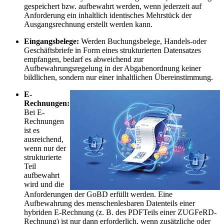
gespeichert bzw. aufbewahrt werden, wenn jederzeit auf
Anforderung ein inhaltlich identisches Mehrstück der
Ausgangsrechnung erstellt werden kann.
Eingangsbelege:
Werden Buchungsbelege, Handels-oder
Geschäftsbriefe in Form eines strukturierten Datensatzes
empfangen, bedarf es abweichend zur
Aufbewahrungsregelung in der Abgabenordnung keiner
bildlichen, sondern nur einer inhaltlichen Übereinstimmung.
E-
Rechnungen:
Bei E-
Rechnungen
ist es
ausreichend,
wenn nur der
strukturierte
Teil
aufbewahrt
wird und die
Anforderungen der GoBD erfüllt werden. Eine
Aufbewahrung des menschenlesbaren Datenteils einer
hybriden E-Rechnung (z. B. des PDFTeils einer ZUGFeRD-
Rechnung) ist nur dann erforderlich, wenn zusätzliche oder